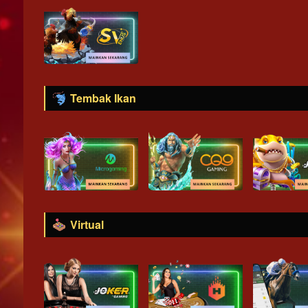
Tembak Ikan
Virtual