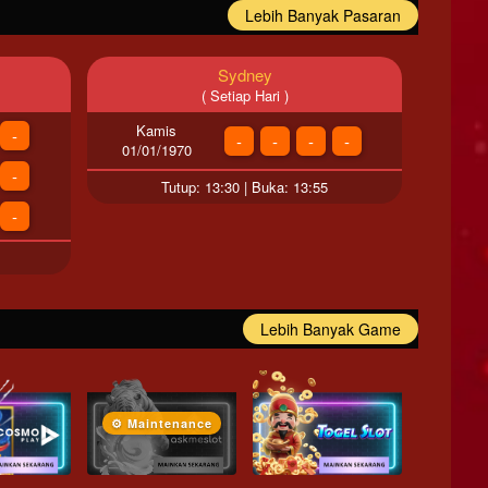
Lebih Banyak Pasaran
Sydney
( Setiap Hari )
Kamis
-
-
-
-
-
01/01/1970
-
Tutup: 13:30 | Buka: 13:55
-
Lebih Banyak Game
⚙ Maintenance