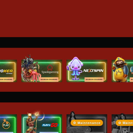
⚙ Maintenance
⚙ Main