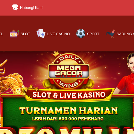
i
Hubungi Kami
EL
SLOT
LIVE CASINO
SPORT
SABUNG 