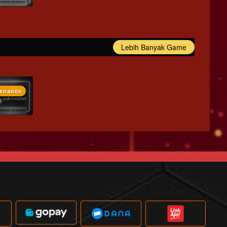
Lebih Banyak Game
tenance