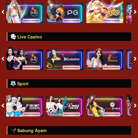
Live Casino
Sport
Sabung Ayam